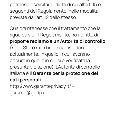
potranno esercitare i diritti di cui all’art. 15 e
seguenti del Regolamento, nelle modalità
previste dall’art. 12 dello stesso.
Qualora ritenesse che il trattamento che la
riguarda violi il Regolamento, ha il diritto di
proporre reclamo a un’Autorità di controllo
(nello Stato membro in cui risiedono
abitualmente, in quello in cui lavorano
oppure in quello in cui si è verificata la
presunta violazione). L’Autorità di controllo
italiana è il
Garante per la protezione dei
dati personali
–
http://www.garanteprivacy.it/
–
garante@gpdp.it