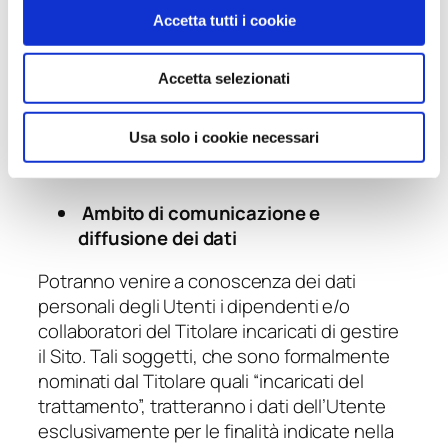
I dati personali degli Utenti del Sito saranno
Accetta tutti i cookie
conservati per i tempi strettamente
necessari ad espletare le finalità illustrate al
Accetta selezionati
precedente paragrafo 1, o comunque
secondo quanto necessario per la tutela in
Usa solo i cookie necessari
sede civilistica degli interessi sia degli Utenti
che del Titolare.
Ambito di comunicazione e
diffusione dei dati
Potranno venire a conoscenza dei dati
personali degli Utenti i dipendenti e/o
collaboratori del Titolare incaricati di gestire
il Sito. Tali soggetti, che sono formalmente
nominati dal Titolare quali “incaricati del
trattamento”, tratteranno i dati dell’Utente
esclusivamente per le finalità indicate nella