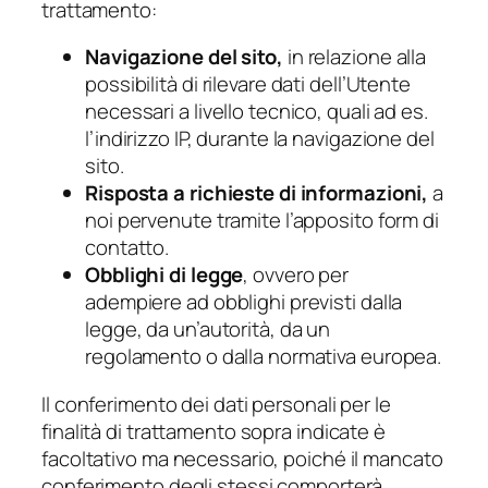
trattamento:
Navigazione del sito,
in relazione alla
possibilità di rilevare dati dell’Utente
necessari a livello tecnico, quali ad es.
l’indirizzo IP, durante la navigazione del
sito.
Risposta a richieste di informazioni,
a
noi pervenute tramite l’apposito form di
contatto.
Obblighi di legge
, ovvero per
adempiere ad obblighi previsti dalla
legge, da un’autorità, da un
regolamento o dalla normativa europea.
Il conferimento dei dati personali per le
finalità di trattamento sopra indicate è
facoltativo ma necessario, poiché il mancato
conferimento degli stessi comporterà